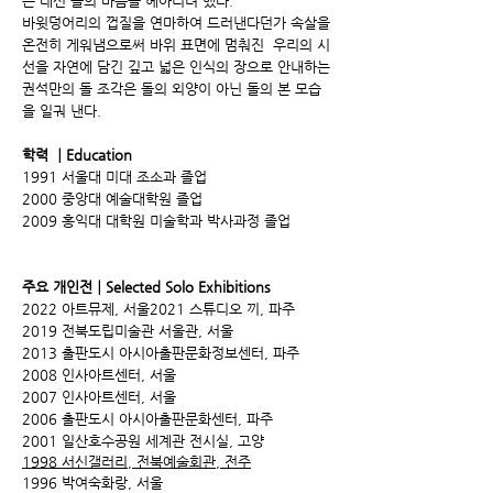
는 대신 돌의 마음을 헤아리려 했다.
바윗덩어리의 껍질을 연마하여 드러낸다던가 속살을
온전히 게워냄으로써 바위 표면에 멈춰진 우리의 시
선을 자연에 담긴 깊고 넓은 인식의 장으로 안내하는
권석만의 돌 조각은 돌의 외양이 아닌 돌의 본 모습
을 일궈 낸다.
학력 ┃Education
1991 서울대 미대 조소과 졸업
2000 중앙대 예술대학원 졸업
2009 홍익대 대학원 미술학과 박사과정 졸업
주요 개인전┃Selected Solo Exhibitions
2022 아트뮤제, 서울2021 스튜디오 끼, 파주
2019 전북도립미술관 서울관, 서울
2013 출판도시 아시아출판문화정보센터, 파주
2008 인사아트센터, 서울
2007 인사아트센터, 서울
2006 출판도시 아시아출판문화센터, 파주
2001 일산호수공원 세계관 전시실, 고양
1998 서신갤러리, 전북예술회관, 전주
1996 박여숙화랑, 서울