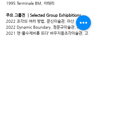
1995 Terminale BM, 이태리
주요 그룹전 ┃Selected Group Exhipbitions
2022 조각의 여러 방법, 문신미술관, 마산
2022 Dynamic Boundary, 정문규미술관, 파주
2021 연-물수제비를 뜨다‘ 바우지움조각미술관, 고
성
2021 Vento di Carrara, 모산조형미술관
2021 흥프로젝트, 한강공원
2021 고양조각가협회전, 일산호수공원
2020 아트팩토리 난장판 페스티벌, 파주출판단지
2020 고양조각가협회전, 일산호수공원
2019 서울아트쇼, 코엑스
2019 호모심비우스 크라프트베어크2019 조각전,
당인리발전소 앞 야외공간
2019 모서리의 안쪽, 아트스페이스 애니꼴, 일산
2019 Cuore dello Scultore, 안젤리미술관, 용인
2019 한국 현대조각의 단면(한국 근현대조각 100
주년전), 서소문역사박물관, 서울
2019 경계, 넘어(Over the Horizon), 제주 더클라
우드 호텔
2018 프레임을 넘어서, 파주출판문화센타