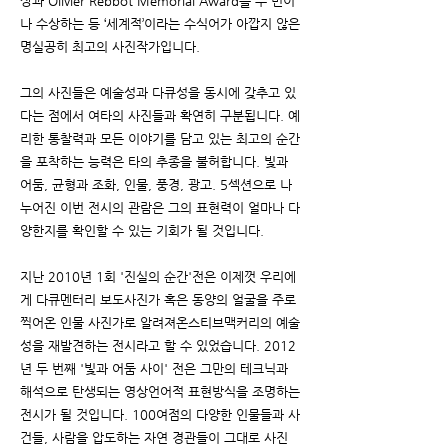
상과 Olivier Rebbot Memorial Award를 두 번이
나 수상하는 등 ‘세계적’이라는 수식어가 아깝지 않은
명실공히 최고의 사진작가입니다.
그의 사진들은 예술성과 다큐성을 동시에 갖추고 있
다는 점에서 여타의 사진들과 확연히 구분됩니다. 예
리한 통찰력과 모든 이야기를 담고 있는 최고의 순간
을 포착하는 능력은 타의 추종을 불허합니다. 빛과
어둠, 균형과 조화, 인물, 풍경, 광고. 5섹션으로 나
누어진 이번 전시의 관람은 그의 표현력이 얼마나 다
양한지를 확인할 수 있는 기회가 될 것입니다.
지난 2010년 1회 '진실의 순간'전은 이제껏 우리에
게 다큐멘터리 보도사진가 혹은 동양의 얼굴을 주로
찍어온 인물 사진가로 알려져온스티브맥커리의 예술
성을 재발견하는 전시라고 할 수 있었습니다. 2012
년 두 번째 '빛과 어둠 사이' 전은 그만의 테크닉과
해석으로 탄생되는 영상언어적 표현방식을 조명하는
전시가 될 것입니다. 100여점의 다양한 인물들과 사
건들, 사람을 압도하는 자연 경관들이 그대로 사진